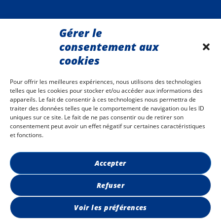
contactez-nous
Gérer le
associationcommercantsploemeur@gmail.com
consentement aux
adhésion commerçants
cookies
Adhérer
Pour offrir les meilleures expériences, nous utilisons des technologies
telles que les cookies pour stocker et/ou accéder aux informations des
nos adhérents recrutent
appareils. Le fait de consentir à ces technologies nous permettra de
traiter des données telles que le comportement de navigation ou les ID
Consulter les offres
uniques sur ce site. Le fait de ne pas consentir ou de retirer son
consentement peut avoir un effet négatif sur certaines caractéristiques
retrouvez-nous sur les réseaux sociaux
et fonctions.
Accepter
Refuser
Mentions légales
Site développé par
La Coquille Web
Voir les préférences
Graphisme par
Studio F&F
Photos :
Hélène Vauché