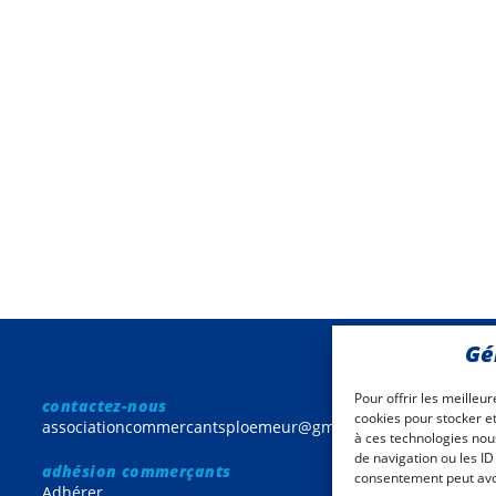
Gé
Pour offrir les meilleu
contactez-nous
cookies pour stocker et
associationcommercantsploemeur@gmail.com
à ces technologies nou
de navigation ou les ID
adhésion commerçants
consentement peut avoir
Adhérer